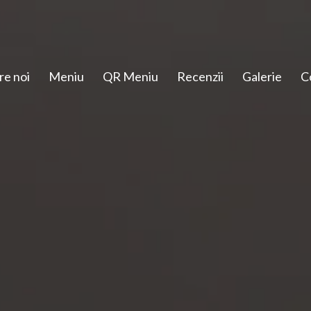
re noi
Meniu
QR Meniu
Recenzii
Galerie
C