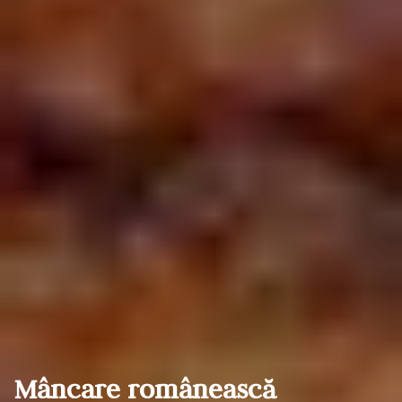
M
â
n
c
a
r
e
r
o
m
â
n
e
a
s
c
ă